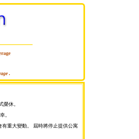
erage
rage .
正式榮休。
幸。
將會有重大變動。 屆時將停止提供公寓