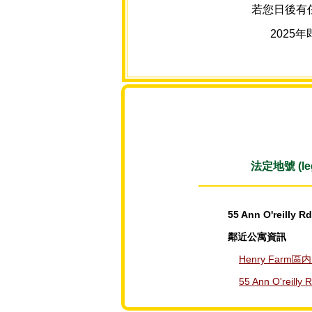
若您日後有任
2025
法定地號 (lega
55 Ann O'reilly Rd
鄰近公寓資訊
Henry Farm
55 Ann O're